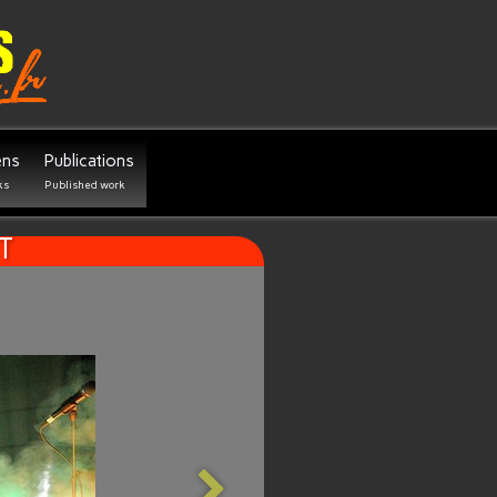
ens
Publications
ks
Published work
T