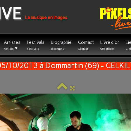
IVE
La musique en images
Artistes
Festivals
Biographie
Contact
Livre d'or
Li
▼
Artists
Festivals
Biography
Contact
Guestbook
Lin
05/10/2013 à Dommartin (69) - CELKIL