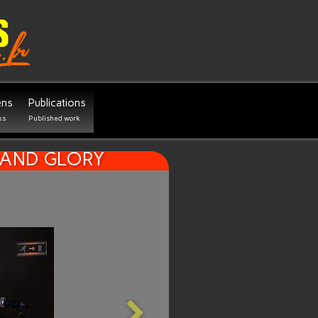
ens
Publications
ks
Published work
NS AND GLORY