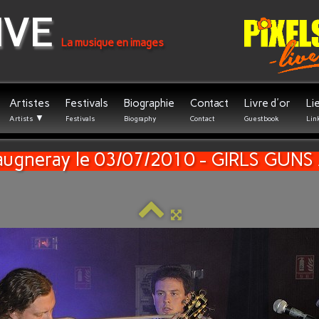
IVE
La musique en images
Artistes
Festivals
Biographie
Contact
Livre d'or
Li
▼
Artists
Festivals
Biography
Contact
Guestbook
Lin
augneray le 03/07/2010 - GIRLS GU