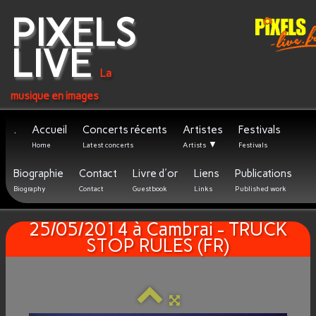
PIXELS
LIVE
La
musique en images
.
Accueil
Concerts récents
Artistes
Festivals
▼
Home
Latest concerts
Artists
Festivals
Biographie
Contact
Livre d'or
Liens
Publications
Biography
Contact
Guestbook
Links
Published work
25/05/2014 à Cambrai - TRUCK
STOP RULES (FR)