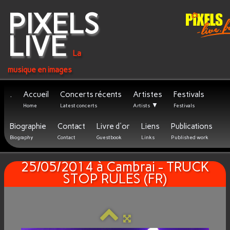
PIXELS
LIVE
La
musique en images
.
Accueil
Concerts récents
Artistes
Festivals
▼
Home
Latest concerts
Artists
Festivals
Biographie
Contact
Livre d'or
Liens
Publications
Biography
Contact
Guestbook
Links
Published work
25/05/2014 à Cambrai - TRUCK
STOP RULES (FR)