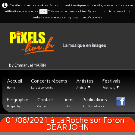
Ce site utilise des cookies. En continuant à naviguer sur ce site, vous acceptez notre
utilisation des cookies.
This website uses cookies. By continuing to browse this
OK
website you are agreeing to our use of cookies.
La musique en images
by Emmanuel MARIN
Accueil
Concerts récents
Artistes
Festivals
▼
▼
Home
Latest concerts
Artists
Festivals
Biographie
Contact
Liens
Publications
Biography
Contact
Links
Published work
01/08/2021 à La Roche sur Foron -
DEAR JOHN