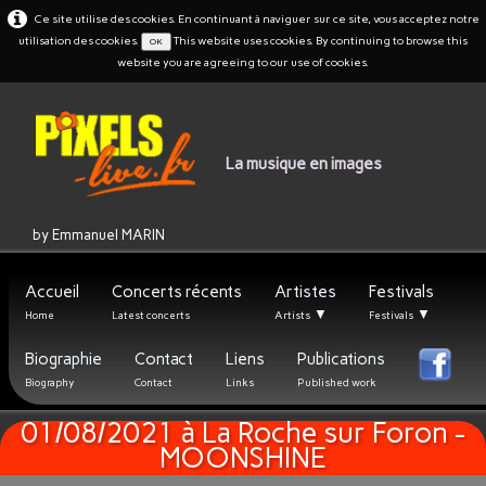
Ce site utilise des cookies. En continuant à naviguer sur ce site, vous acceptez notre
utilisation des cookies.
This website uses cookies. By continuing to browse this
OK
website you are agreeing to our use of cookies.
La musique en images
by Emmanuel MARIN
Accueil
Concerts récents
Artistes
Festivals
▼
▼
Home
Latest concerts
Artists
Festivals
Biographie
Contact
Liens
Publications
Biography
Contact
Links
Published work
01/08/2021 à La Roche sur Foron -
MOONSHINE