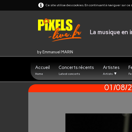
Ce site utilise des cookies. En continuant à naviguer sur ce s
La musique en 
by Emmanuel MARIN
Accueil
Concerts récents
Artistes
F
▼
Home
Latest concerts
Artists
Fe
01/08/