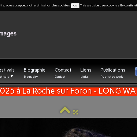
ite, vous acceptez notre utilisation des cookies.
This website uses cookies. By continui
OK
images
estivals
Biographie
Contact
Liens
Publications
▼
stivals
Biography
Contact
Links
Published work
2025 à La Roche sur Foron - LONG W