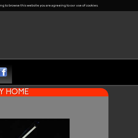
ng to browse this website you are agreeing to our use of cookies.
AY HOME