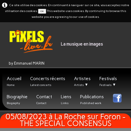
Ce site utilise des cookies. En continuant à naviguer sur ce site, vous acceptez notre
utilisation des cookies.
This website uses cookies. By continuing to browse this
OK
website you are agreeing to our use of cookies.
La musique en images
by Emmanuel MARIN
Accueil
Concerts récents
Artistes
Festivals
▼
▼
Home
Latest concerts
Artists
Festivals
Biographie
Contact
Liens
Publications
Biography
Contact
Links
Published work
05/08/2023 à La Roche sur Foron -
THE SPECIAL CONSENSUS