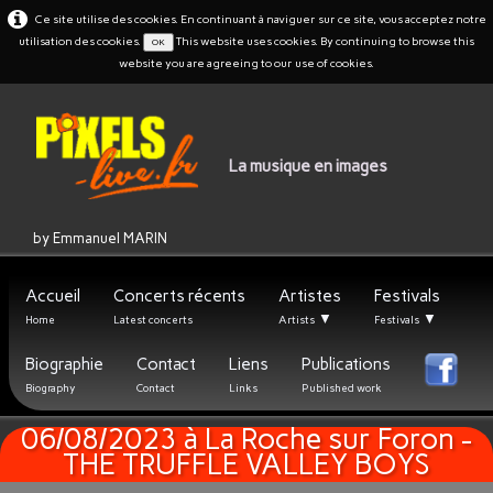
Ce site utilise des cookies. En continuant à naviguer sur ce site, vous acceptez notre
utilisation des cookies.
This website uses cookies. By continuing to browse this
OK
website you are agreeing to our use of cookies.
La musique en images
by Emmanuel MARIN
Accueil
Concerts récents
Artistes
Festivals
▼
▼
Home
Latest concerts
Artists
Festivals
Biographie
Contact
Liens
Publications
Biography
Contact
Links
Published work
06/08/2023 à La Roche sur Foron -
THE TRUFFLE VALLEY BOYS