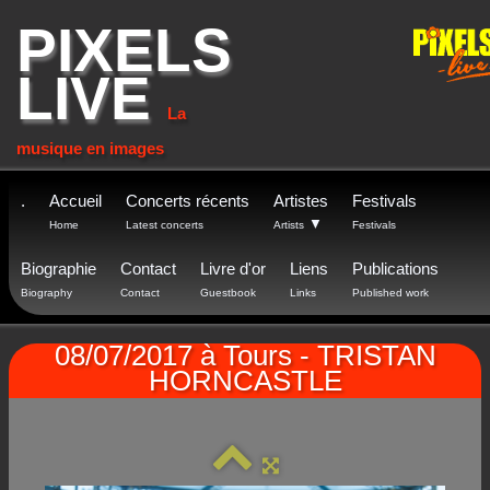
PIXELS
LIVE
La
musique en images
.
Accueil
Concerts récents
Artistes
Festivals
▼
Home
Latest concerts
Artists
Festivals
Biographie
Contact
Livre d'or
Liens
Publications
Biography
Contact
Guestbook
Links
Published work
08/07/2017 à Tours - TRISTAN
HORNCASTLE