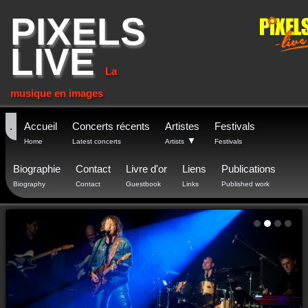
PIXELS
LIVE
La
musique en images
.
Accueil
Concerts récents
Artistes
Festivals
▼
Home
Latest concerts
Artists
Festivals
Biographie
Contact
Livre d'or
Liens
Publications
Biography
Contact
Guestbook
Links
Published work