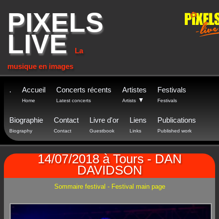
PIXELS
LIVE
La
musique en images
.
Accueil
Concerts récents
Artistes
Festivals
▼
Home
Latest concerts
Artists
Festivals
Biographie
Contact
Livre d'or
Liens
Publications
Biography
Contact
Guestbook
Links
Published work
14/07/2018 à Tours - DAN
DAVIDSON
Sommaire festival - Festival main page